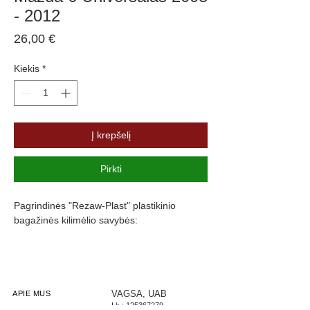
- 2012
Price
26,00 €
Kiekis
*
Į krepšelį
Pirkti
Pagrindinės "Rezaw-Plast" plastikinio
bagažinės kilimėlio savybės:
Atsparumus vandeniui, purvui ir
cheminėms medžiagoms
Pasikeitus temperatūrai išlieka lankstus
Pagamintas iš polietileno
VAGSA, UAB
APIE MUS
Į.k.:
125367279
Turi gofruotą paviršių