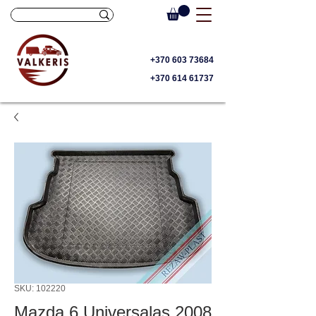
+370 603 73684
+370 614 61737
SKU: 102220
Mazda 6 Universalas 2008