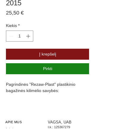
2015
Price
25,50 €
Kiekis
*
Į krepšelį
Pirkti
Pagrindinės "Rezaw-Plast" plastikinio
bagažinės kilimėlio savybės:
Atsparumus vandeniui, purvui ir
cheminėms medžiagoms
Pasikeitus temperatūrai išlieka lankstus
Pagamintas iš polietileno
VAGSA, UAB
APIE MUS
Į.k.:
125367279
Turi gofruotą paviršių
Apie įmonę
PVM: LT253672716