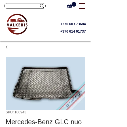
+370 603 73684
+370 614 61737
SKU: 100943
Mercedes-Benz GLC nuo