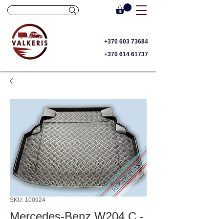
+370 603 73684
+370 614 61737
SKU: 100924
Mercedes-Benz W204 C -