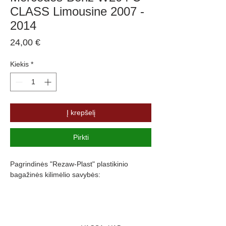
CLASS Limousine 2007 -
2014
Price
24,00 €
Kiekis
*
Į krepšelį
Pirkti
Pagrindinės "Rezaw-Plast" plastikinio
bagažinės kilimėlio savybės:
Atsparumus vandeniui, purvui ir
cheminėms medžiagoms
Pasikeitus temperatūrai išlieka lankstus