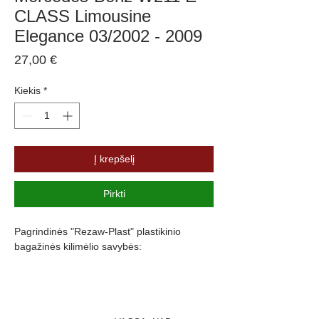
CLASS Limousine
Elegance 03/2002 - 2009
Price
27,00 €
Kiekis
*
Į krepšelį
Pirkti
Pagrindinės "Rezaw-Plast" plastikinio
bagažinės kilimėlio savybės:
Atsparumus vandeniui, purvui ir
cheminėms medžiagoms
Pasikeitus temperatūrai išlieka lankstus