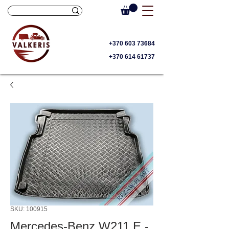
+370 603 73684
+370 614 61737
SKU: 100915
Mercedes-Benz W211 E -