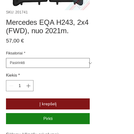
SKU: 201741
Mercedes EQA H243, 2x4
(FWD), nuo 2021m.
Price
57,00 €
Fiksatoriai
*
Kiekis
*
Į krepšelį
Pirkti