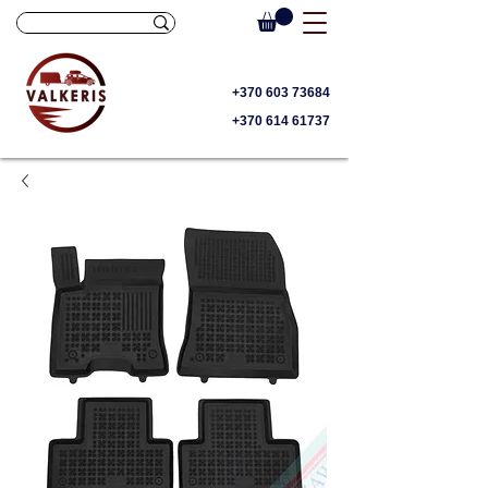
+370 603 73684
+370 614 61737