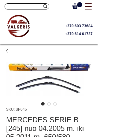
+370 603 73684
+370 614 61737
SKU: SP045
MERCEDES SERIE B
[245] nuo 04.2005 m. iki
05.2011 m. 650/580