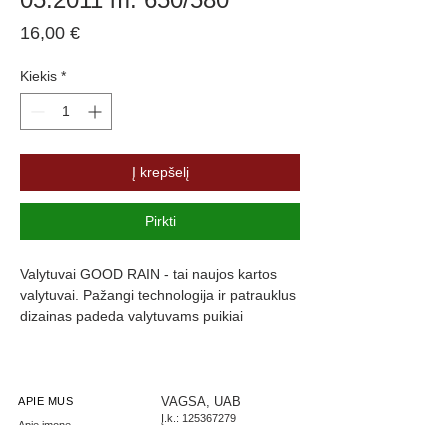
Price
16,00 €
Kiekis
*
Į krepšelį
Pirkti
Valytuvai GOOD RAIN - tai naujos kartos 
valytuvai. Pažangi technologija ir patrauklus 
dizainas padeda valytuvams puikiai 
prisitaikyti prie langų formos, kas užtikrina 
maksimalų stiklo švarumą. Valytuvų guma 
yra padengta specialia danga, kuri slopiną 
triukšmą ir užtikrina komfortą.
VAGSA, UAB
APIE MUS
Į.k.:
125367279
Apie įmonę
PVM: LT253672716
Parašykite mums