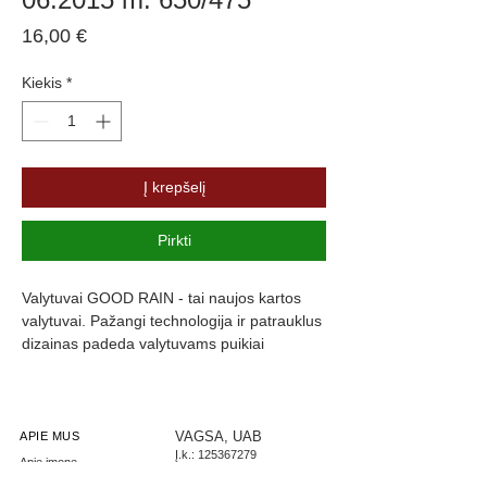
Price
16,00 €
Kiekis
*
Į krepšelį
Pirkti
Valytuvai GOOD RAIN - tai naujos kartos 
valytuvai. Pažangi technologija ir patrauklus 
dizainas padeda valytuvams puikiai 
prisitaikyti prie langų formos, kas užtikrina 
maksimalų stiklo švarumą. Valytuvų guma 
yra padengta specialia danga, kuri slopiną 
triukšmą ir užtikrina komfortą.
VAGSA, UAB
APIE MUS
Į.k.:
125367279
Apie įmonę
PVM: LT253672716
Parašykite mums