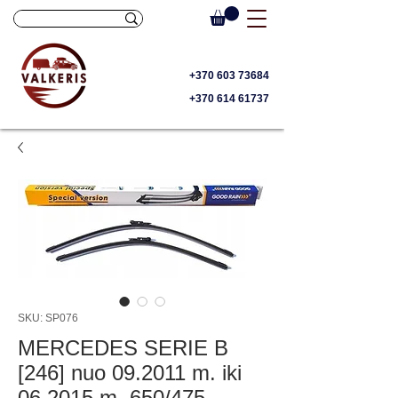
+370 603 73684
+370 614 61737
SKU: SP076
MERCEDES SERIE B
[246] nuo 09.2011 m. iki
06.2015 m. 650/475