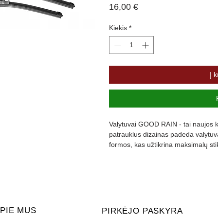
Price
16,00 €
Kiekis
*
Į k
Valytuvai GOOD RAIN - tai naujos ka
patrauklus dizainas padeda valytuvam
formos, kas užtikrina maksimalų st
padengta specialia danga, kuri slopi
PIE MUS
PIRKĖJO PASKYRA