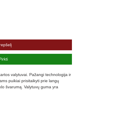
repšelį
Pirkti
rtos valytuvai. Pažangi technologija ir 
s puikiai prisitaikyti prie langų 
iklo švarumą. Valytuvų guma yra 
ną triukšmą ir užtikrina komfortą.