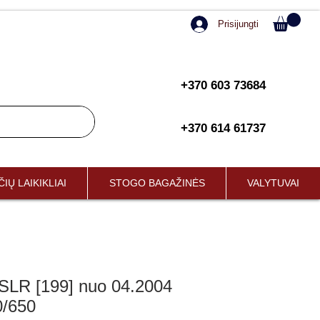
Prisijungti
+370 603 73684
+370 614 61737
IŲ LAIKIKLIAI
STOGO BAGAŽINĖS
VALYTUVAI
R [199] nuo 04.2004
0/650