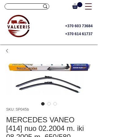
+370 603 73684
+370 614 61737
SKU: SP045b
MERCEDES VANEO
[414] nuo 02.2004 m. iki
08.2005 m. 650/580