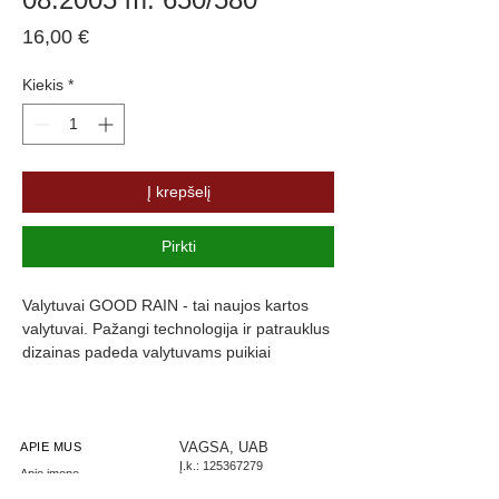
Price
16,00 €
Kiekis
*
Į krepšelį
Pirkti
Valytuvai GOOD RAIN - tai naujos kartos 
valytuvai. Pažangi technologija ir patrauklus 
dizainas padeda valytuvams puikiai 
prisitaikyti prie langų formos, kas užtikrina 
maksimalų stiklo švarumą. Valytuvų guma 
yra padengta specialia danga, kuri slopiną 
triukšmą ir užtikrina komfortą.
VAGSA, UAB
APIE MUS
Į.k.:
125367279
Apie įmonę
PVM: LT253672716
Parašykite mums