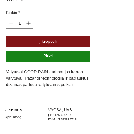
Kiekis
*
Į krepšelį
Pirkti
Valytuvai GOOD RAIN - tai naujos kartos 
valytuvai. Pažangi technologija ir patrauklus 
dizainas padeda valytuvams puikiai 
prisitaikyti prie langų formos, kas užtikrina 
maksimalų stiklo švarumą. Valytuvų guma 
yra padengta specialia danga, kuri slopiną 
triukšmą ir užtikrina komfortą.
VAGSA, UAB
APIE MUS
Į.k.:
125367279
Apie įmonę
PVM: LT253672716
Parašykite mums
LT267300010002444085
Didmeninė prekyba
AB Swedbank