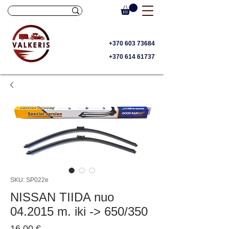
+370 603 73684
+370 614 61737
SKU: SP022e
NISSAN TIIDA nuo
04.2015 m. iki -> 650/350
Price
16,00 €