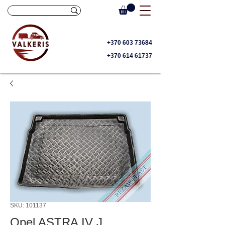
+370 603 73684
+370 614 61737
SKU: 101137
Opel ASTRA IV J