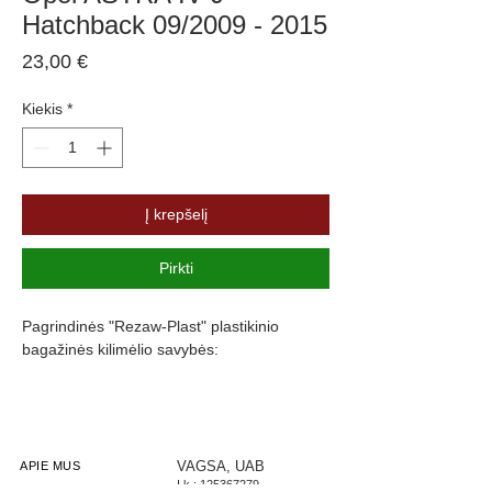
Hatchback 09/2009 - 2015
Price
23,00 €
Kiekis
*
Į krepšelį
Pirkti
Pagrindinės "Rezaw-Plast" plastikinio
bagažinės kilimėlio savybės:
Atsparumus vandeniui, purvui ir
cheminėms medžiagoms
Pasikeitus temperatūrai išlieka lankstus
Pagamintas iš polietileno
VAGSA, UAB
APIE MUS
Į.k.:
125367279
Turi gofruotą paviršių