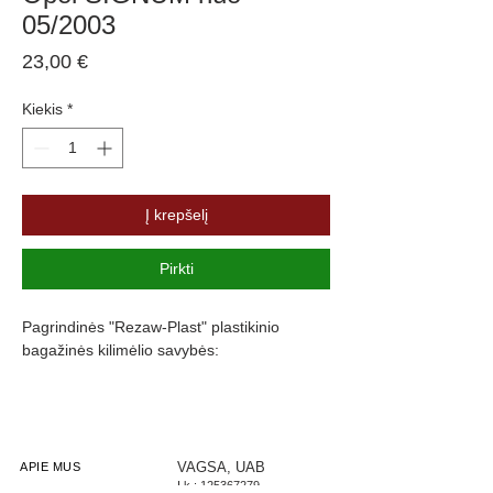
05/2003
Price
23,00 €
Kiekis
*
Į krepšelį
Pirkti
Pagrindinės "Rezaw-Plast" plastikinio
bagažinės kilimėlio savybės:
Atsparumus vandeniui, purvui ir
cheminėms medžiagoms
Pasikeitus temperatūrai išlieka lankstus
Pagamintas iš polietileno
VAGSA, UAB
APIE MUS
Į.k.:
125367279
Turi gofruotą paviršių