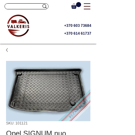
+370 603 73684
+370 614 61737
SKU: 101121
Opel SIGNUM nuo