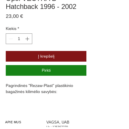
Hatchback 1996 - 2002
Price
23,00 €
Kiekis
*
Į krepšelį
Pirkti
Pagrindinės "Rezaw-Plast" plastikinio
bagažinės kilimėlio savybės:
Atsparumus vandeniui, purvui ir
cheminėms medžiagoms
Pasikeitus temperatūrai išlieka lankstus
Pagamintas iš polietileno
VAGSA, UAB
APIE MUS
Į.k.:
125367279
Turi gofruotą paviršių