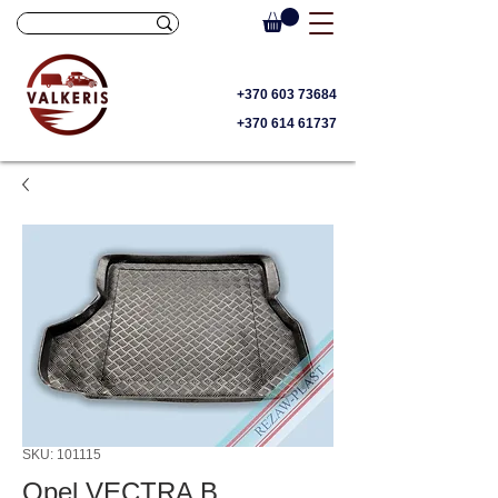
+370 603 73684
+370 614 61737
SKU: 101115
Opel VECTRA B