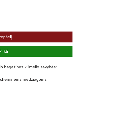
repšelį
Pirkti
io bagažinės kilimėlio savybės:
ir cheminėms medžiagoms
lankstus
nuo purvo išsiliejimo