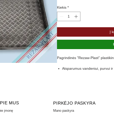
Kiekis
*
Į k
Pagrindinės "Rezaw-Plast" plastikin
Atsparumus vandeniui, purvui 
Pasikeitus temperatūrai išlieka 
Pagamintas iš polietileno
Turi gofruotą paviršių
Aukštas 4,5 cm kraštas apsaugo 
PIE MUS
PIRKĖJO PASKYRA
ie įmonę
Mano paskyra