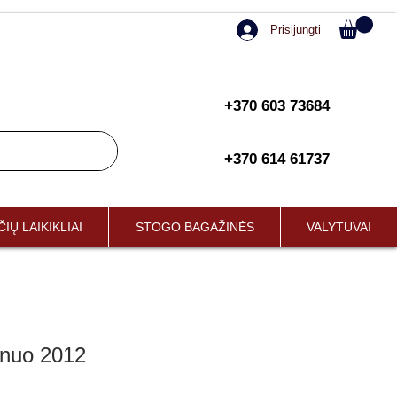
Prisijungti
+370 603 73684
+370 614 61737
IŲ LAIKIKLIAI
STOGO BAGAŽINĖS
VALYTUVAI
 nuo 2012