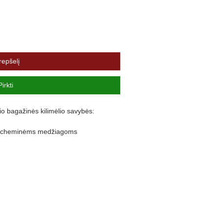
repšelį
Pirkti
io bagažinės kilimėlio savybės:
ir cheminėms medžiagoms
lankstus
nuo purvo išsiliejimo