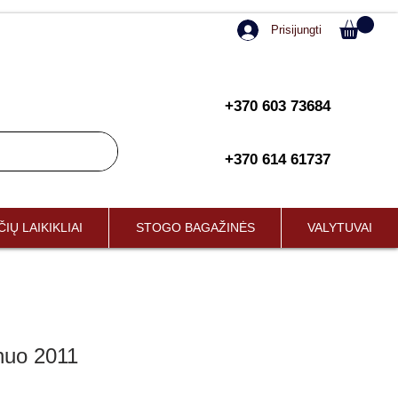
Prisijungti
+370 603 73684
+370 614 61737
IŲ LAIKIKLIAI
STOGO BAGAŽINĖS
VALYTUVAI
nuo 2011