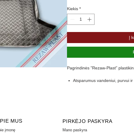
Kiekis
*
Į k
Pagrindinės "Rezaw-Plast" plastikin
Atsparumus vandeniui, purvui 
Pasikeitus temperatūrai išlieka 
Pagamintas iš polietileno
Turi gofruotą paviršių
Aukštas 4,5 cm kraštas apsaugo 
PIE MUS
PIRKĖJO PASKYRA
ie įmonę
Mano paskyra