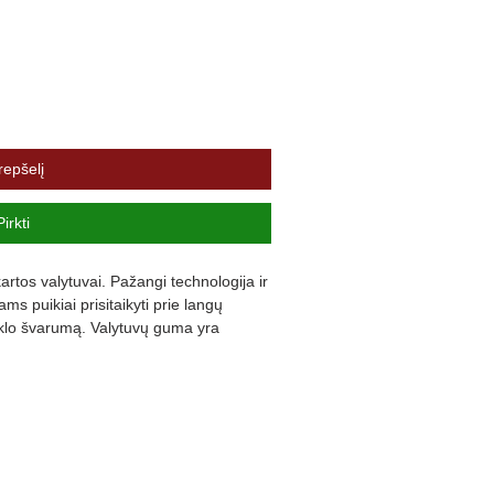
repšelį
Pirkti
rtos valytuvai. Pažangi technologija ir 
s puikiai prisitaikyti prie langų 
iklo švarumą. Valytuvų guma yra 
ną triukšmą ir užtikrina komfortą.