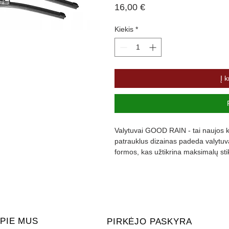
Price
16,00 €
Kiekis
*
Į k
Valytuvai GOOD RAIN - tai naujos ka
patrauklus dizainas padeda valytuvam
formos, kas užtikrina maksimalų st
padengta specialia danga, kuri slopi
PIE MUS
PIRKĖJO PASKYRA