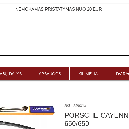
NEMOKAMAS PRISTATYMAS NUO 20 EUR
ABŲ DALYS
APSAUGOS
KILIMĖLIAI
DVIRAČ
SKU: SP031a
PORSCHE CAYENNE 
650/650