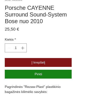
Porsche CAYENNE
Surround Sound-System
Bose nuo 2010
Price
25,50 €
Kiekis
*
Į krepšelį
Pirkti
Pagrindinės "Rezaw-Plast" plastikinio
bagažinės kilimėlio savybės:
Atsparumus vandeniui, purvui ir
cheminėms medžiagoms