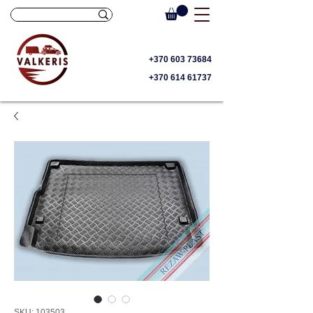
+370 603 73684
+370 614 61737
SKU: 103503