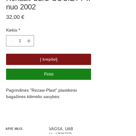
nuo 2002
Price
32,00 €
Kiekis
*
Į krepšelį
Pirkti
Pagrindinės "Rezaw-Plast" plastikinio
bagažinės kilimėlio savybės:
Atsparumus vandeniui, purvui ir
cheminėms medžiagoms
Pasikeitus temperatūrai išlieka lankstus
Pagamintas iš polietileno
VAGSA, UAB
APIE MUS
Į.k.:
125367279
Turi gofruotą paviršių