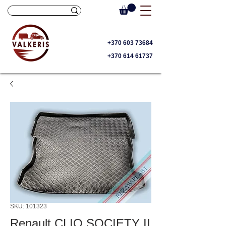
+370 603 73684
+370 614 61737
SKU: 101323
Renault CLIO SOCIETY II