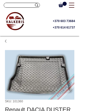
+370 603 73684
+370 614 61737
SKU: 101360
Renault DACIA DUSTER