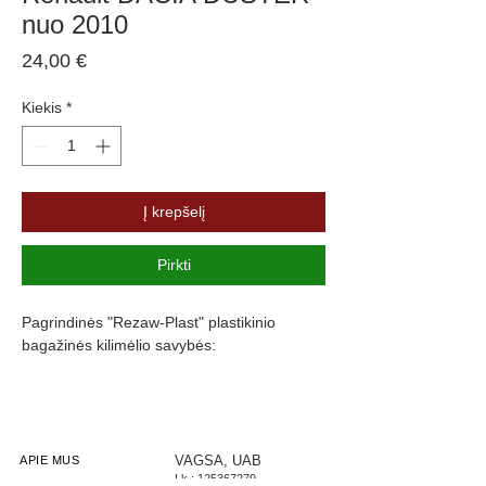
nuo 2010
Price
24,00 €
Kiekis
*
Į krepšelį
Pirkti
Pagrindinės "Rezaw-Plast" plastikinio
bagažinės kilimėlio savybės:
Atsparumus vandeniui, purvui ir
cheminėms medžiagoms
Pasikeitus temperatūrai išlieka lankstus
Pagamintas iš polietileno
VAGSA, UAB
APIE MUS
Į.k.:
125367279
Turi gofruotą paviršių