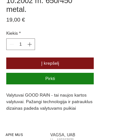
10.2002 m. 650/450
metal.
Price
19,00 €
Kiekis
*
Į krepšelį
Pirkti
Valytuvai GOOD RAIN - tai naujos kartos 
valytuvai. Pažangi technologija ir patrauklus 
dizainas padeda valytuvams puikiai 
prisitaikyti prie langų formos, kas užtikrina 
maksimalų stiklo švarumą. Valytuvų guma 
yra padengta specialia danga, kuri slopiną 
triukšmą ir užtikrina komfortą.
VAGSA, UAB
APIE MUS