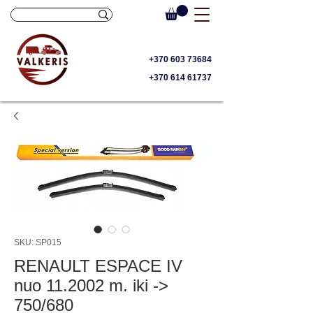
+370 603 73684
+370 614 61737
SKU: SP015
RENAULT ESPACE IV
nuo 11.2002 m. iki ->
750/680