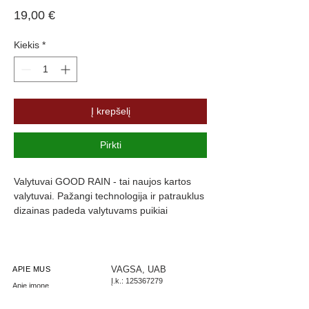
Price
19,00 €
Kiekis
*
Į krepšelį
Pirkti
Valytuvai GOOD RAIN - tai naujos kartos 
valytuvai. Pažangi technologija ir patrauklus 
dizainas padeda valytuvams puikiai 
prisitaikyti prie langų formos, kas užtikrina 
maksimalų stiklo švarumą. Valytuvų guma 
yra padengta specialia danga, kuri slopiną 
triukšmą ir užtikrina komfortą.
VAGSA, UAB
APIE MUS
Į.k.:
125367279
Apie įmonę
PVM: LT253672716
Parašykite mums
LT267300010002444085