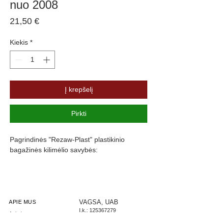
nuo 2008
Price
21,50 €
Kiekis
*
Į krepšelį
Pirkti
Pagrindinės "Rezaw-Plast" plastikinio
bagažinės kilimėlio savybės:
Atsparumus vandeniui, purvui ir
cheminėms medžiagoms
Pasikeitus temperatūrai išlieka lankstus
Pagamintas iš polietileno
VAGSA, UAB
APIE MUS
Į.k.:
125367279
Turi gofruotą paviršių
Apie įmonę
PVM: LT253672716