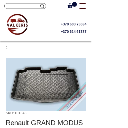
+370 603 73684
+370 614 61737
SKU: 101343
Renault GRAND MODUS