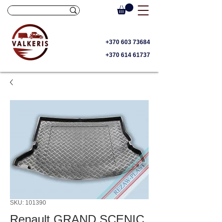
+370 603 73684
+370 614 61737
SKU: 101390
Renault GRAND SCENIC