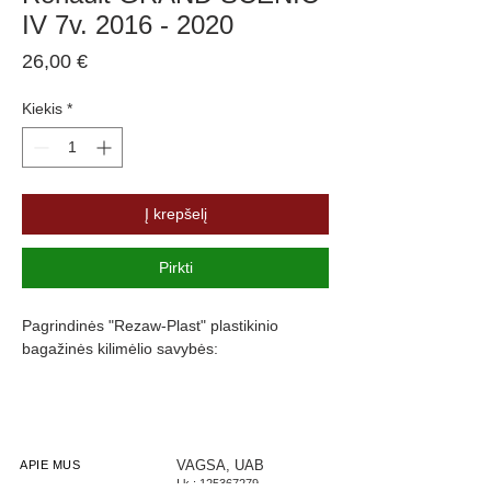
IV 7v. 2016 - 2020
Price
26,00 €
Kiekis
*
Į krepšelį
Pirkti
Pagrindinės "Rezaw-Plast" plastikinio
bagažinės kilimėlio savybės:
Atsparumus vandeniui, purvui ir
cheminėms medžiagoms
Pasikeitus temperatūrai išlieka lankstus
Pagamintas iš polietileno
VAGSA, UAB
APIE MUS
Į.k.:
125367279
Turi gofruotą paviršių