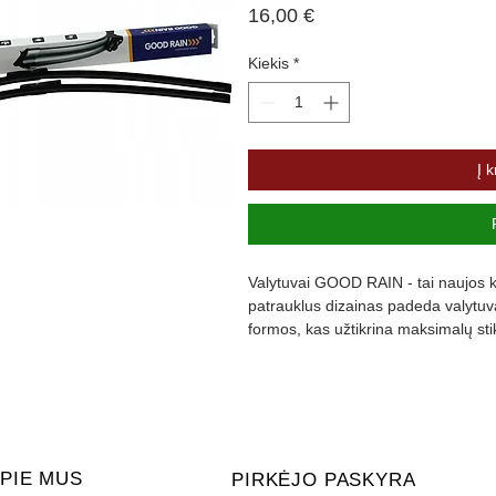
Price
16,00 €
Kiekis
*
Į k
Valytuvai GOOD RAIN - tai naujos ka
patrauklus dizainas padeda valytuvam
formos, kas užtikrina maksimalų st
padengta specialia danga, kuri slopi
PIE MUS
PIRKĖJO PASKYRA