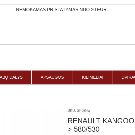
NEMOKAMAS PRISTATYMAS NUO 20 EUR
ABŲ DALYS
APSAUGOS
KILIMĖLIAI
DVIRAČ
SKU: SP084a
RENAULT KANGOO II 
> 580/530