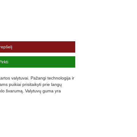
repšelį
Pirkti
rtos valytuvai. Pažangi technologija ir 
s puikiai prisitaikyti prie langų 
iklo švarumą. Valytuvų guma yra 
ną triukšmą ir užtikrina komfortą.