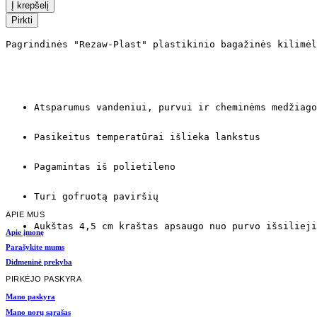
Į krepšelį
Pirkti
Pagrindinės "Rezaw-Plast" plastikinio bagažinės kilimėl
Atsparumus vandeniui, purvui ir cheminėms medžiago
Pasikeitus temperatūrai išlieka lankstus
Pagamintas iš polietileno
Turi gofruotą paviršių
APIE MUS
Aukštas 4,5 cm kraštas apsaugo nuo purvo išsilieji
Apie įmonę
Parašykite mums
Didmeninė prekyba
PIRKĖJO PASKYRA
Mano paskyra
Mano norų sąrašas