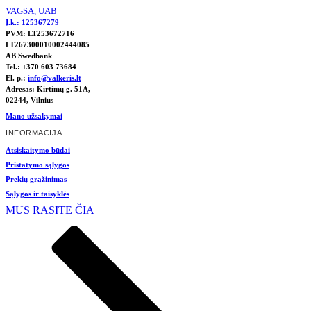
VAGSA, UAB
Į.k.:
125367279
PVM: LT253672716
LT267300010002444085
AB Swedbank
Tel.: +370 603 73684
El. p.:
info@valkeris.lt
Adresas: Kirtimų g. 51A,
02244, Vilnius
Mano užsakymai
INFORMACIJA
Atsiskaitymo būdai
Pristatymo sąlygos
Prekių grąžinimas
Sąlygos ir taisyklės
MUS RASITE ČIA