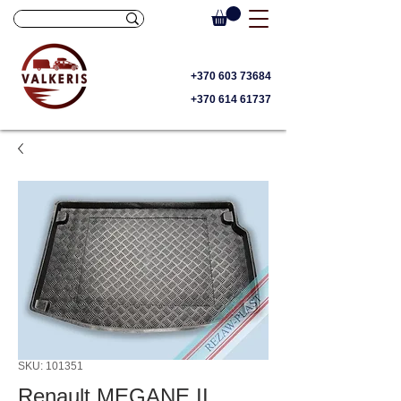
+370 603 73684
+370 614 61737
SKU: 101351
Renault MEGANE II