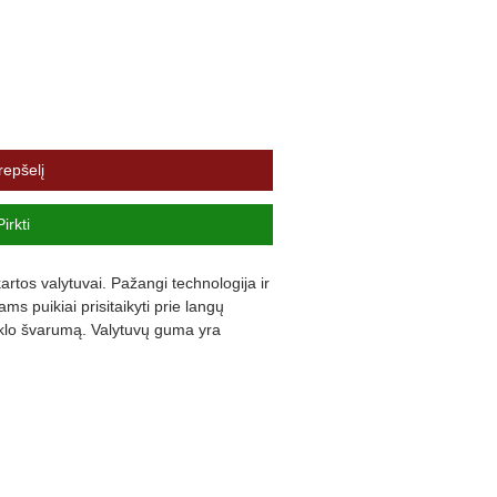
repšelį
Pirkti
rtos valytuvai. Pažangi technologija ir 
s puikiai prisitaikyti prie langų 
iklo švarumą. Valytuvų guma yra 
ną triukšmą ir užtikrina komfortą.