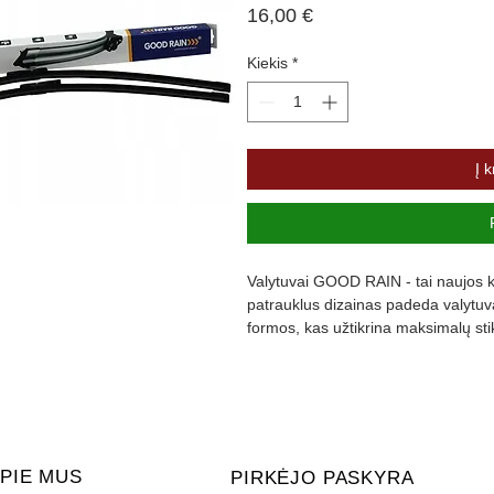
Price
16,00 €
Kiekis
*
Į k
Valytuvai GOOD RAIN - tai naujos ka
patrauklus dizainas padeda valytuvam
formos, kas užtikrina maksimalų st
padengta specialia danga, kuri slopi
PIE MUS
PIRKĖJO PASKYRA