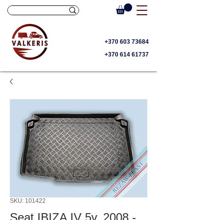
+370 603 73684
+370 614 61737
SKU: 101422
Seat IBIZA IV 5v. 2008 -