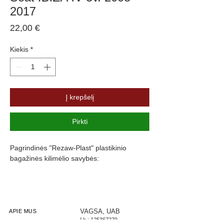
2017
Price
22,00 €
Kiekis
*
Į krepšelį
Pirkti
Pagrindinės "Rezaw-Plast" plastikinio
bagažinės kilimėlio savybės:
Atsparumus vandeniui, purvui ir
cheminėms medžiagoms
Pasikeitus temperatūrai išlieka lankstus
Pagamintas iš polietileno
VAGSA, UAB
APIE MUS
Į.k.:
125367279
Turi gofruotą paviršių