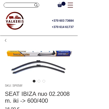
+370 603 73684
+370 614 61737
SKU: SP058f
SEAT IBIZA nuo 02.2008
m. iki -> 600/400
Price
16,00 €