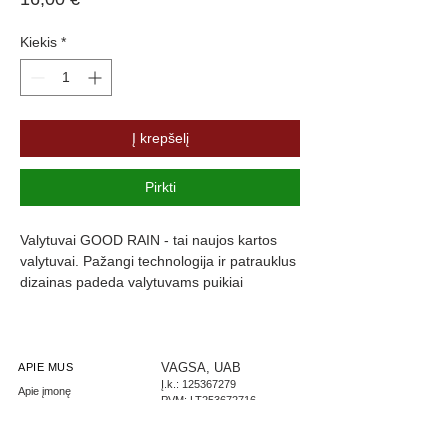
Kiekis
*
Į krepšelį
Pirkti
Valytuvai GOOD RAIN - tai naujos kartos 
valytuvai. Pažangi technologija ir patrauklus 
dizainas padeda valytuvams puikiai 
prisitaikyti prie langų formos, kas užtikrina 
maksimalų stiklo švarumą. Valytuvų guma 
yra padengta specialia danga, kuri slopiną 
triukšmą ir užtikrina komfortą.
VAGSA, UAB
APIE MUS
Į.k.:
125367279
Apie įmonę
PVM: LT253672716
Parašykite mums
LT267300010002444085
Didmeninė prekyba
AB Swedbank