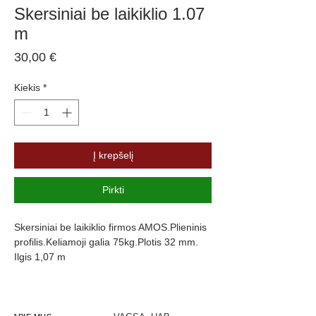
Skersiniai be laikiklio 1.07
m
Price
30,00 €
Kiekis
*
Į krepšelį
Pirkti
Skersiniai be laikiklio firmos AMOS.Plieninis
profilis.Keliamoji galia 75kg.Plotis 32 mm.
Ilgis 1,07 m
Kaina už 2 vnt.