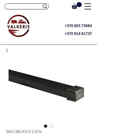
+370 603 73684
+370 614 61737
SKU: BELKA O 1.07m