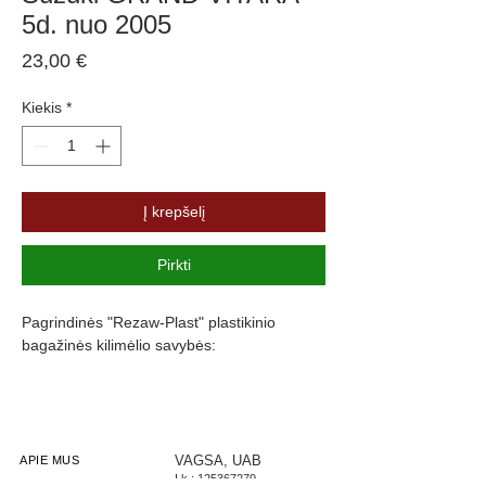
5d. nuo 2005
Price
23,00 €
Kiekis
*
Į krepšelį
Pirkti
Pagrindinės "Rezaw-Plast" plastikinio
bagažinės kilimėlio savybės:
Atsparumus vandeniui, purvui ir
cheminėms medžiagoms
Pasikeitus temperatūrai išlieka lankstus
Pagamintas iš polietileno
VAGSA, UAB
APIE MUS
Į.k.:
125367279
Turi gofruotą paviršių