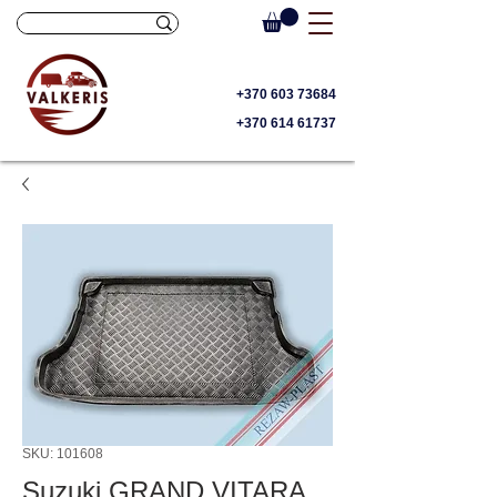
+370 603 73684
+370 614 61737
SKU: 101608
Suzuki GRAND VITARA