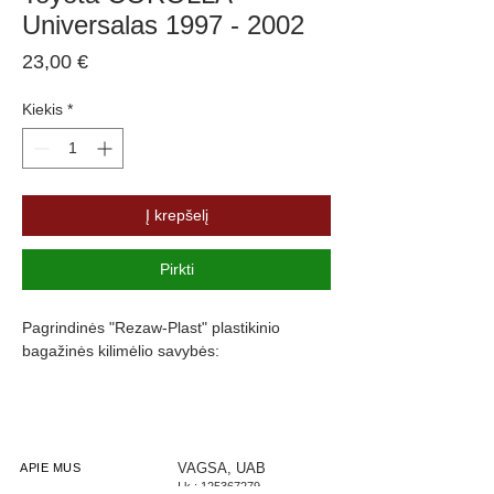
Universalas 1997 - 2002
Price
23,00 €
Kiekis
*
Į krepšelį
Pirkti
Pagrindinės "Rezaw-Plast" plastikinio
bagažinės kilimėlio savybės:
Atsparumus vandeniui, purvui ir
cheminėms medžiagoms
Pasikeitus temperatūrai išlieka lankstus
Pagamintas iš polietileno
VAGSA, UAB
APIE MUS
Į.k.:
125367279
Turi gofruotą paviršių