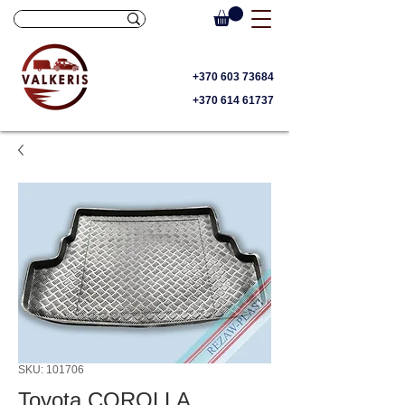
+370 603 73684
+370 614 61737
SKU: 101706
Toyota COROLLA