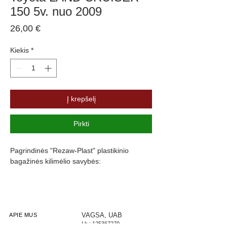
150 5v. nuo 2009
Price
26,00 €
Kiekis
*
Į krepšelį
Pirkti
Pagrindinės "Rezaw-Plast" plastikinio
bagažinės kilimėlio savybės:
Atsparumus vandeniui, purvui ir
cheminėms medžiagoms
Pasikeitus temperatūrai išlieka lankstus
Pagamintas iš polietileno
VAGSA, UAB
APIE MUS
Į.k.:
125367279
Turi gofruotą paviršių