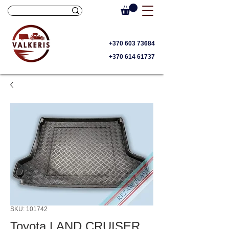
+370 603 73684
+370 614 61737
SKU: 101742
Toyota LAND CRUISER