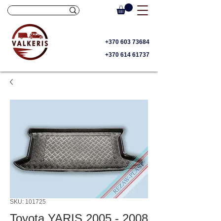
+370 603 73684
+370 614 61737
SKU: 101725
Toyota YARIS 2005 - 2008