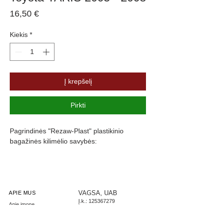
Price
16,50 €
Kiekis
*
Į krepšelį
Pirkti
Pagrindinės "Rezaw-Plast" plastikinio
bagažinės kilimėlio savybės:
Atsparumus vandeniui, purvui ir
cheminėms medžiagoms
Pasikeitus temperatūrai išlieka lankstus
Pagamintas iš polietileno
VAGSA, UAB
APIE MUS
Į.k.:
125367279
Turi gofruotą paviršių
Apie įmonę
PVM: LT253672716
Aukštas 4,5 cm kraštas apsaugo nuo
Parašykite mums
LT267300010002444085