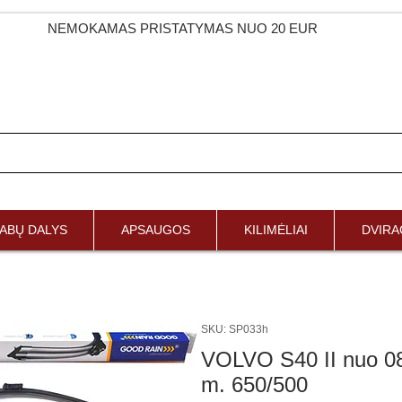
NEMOKAMAS PRISTATYMAS NUO 20 EUR
ABŲ DALYS
APSAUGOS
KILIMĖLIAI
DVIRAČ
SKU: SP033h
VOLVO S40 II nuo 08
m. 650/500