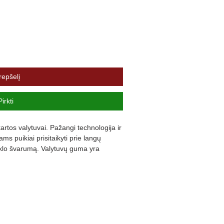
repšelį
Pirkti
rtos valytuvai. Pažangi technologija ir 
s puikiai prisitaikyti prie langų 
iklo švarumą. Valytuvų guma yra 
ną triukšmą ir užtikrina komfortą.