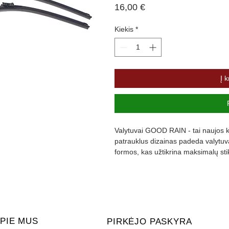
Price
16,00 €
Kiekis
*
Į k
Valytuvai GOOD RAIN - tai naujos ka
patrauklus dizainas padeda valytuvam
formos, kas užtikrina maksimalų st
padengta specialia danga, kuri slopi
PIE MUS
PIRKĖJO PASKYRA