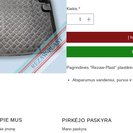
Kiekis
*
Į k
Pagrindinės "Rezaw-Plast" plastikin
Atsparumus vandeniui, purvui 
Pasikeitus temperatūrai išlieka 
Pagamintas iš polietileno
Turi gofruotą paviršių
Aukštas 4,5 cm kraštas apsaugo 
PIE MUS
PIRKĖJO PASKYRA
ie įmonę
Mano paskyra