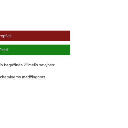
repšelį
Pirkti
io bagažinės kilimėlio savybės:
ir cheminėms medžiagoms
lankstus
nuo purvo išsiliejimo