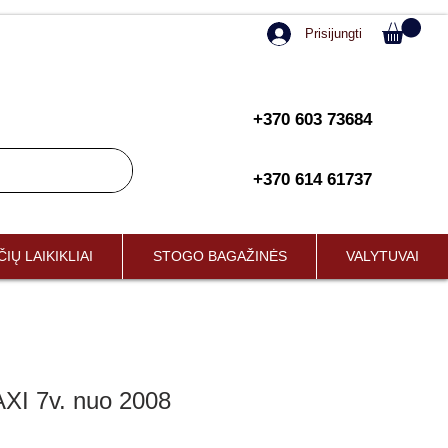
Prisijungti
+370 603 73684
+370 614 61737
IŲ LAIKIKLIAI
STOGO BAGAŽINĖS
VALYTUVAI
I 7v. nuo 2008