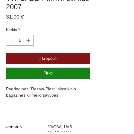
2007
Price
31,00 €
Kiekis
*
Į krepšelį
Pirkti
Pagrindinės "Rezaw-Plast" plastikinio
bagažinės kilimėlio savybės:
Atsparumus vandeniui, purvui ir
cheminėms medžiagoms
Pasikeitus temperatūrai išlieka lankstus
Pagamintas iš polietileno
VAGSA, UAB
APIE MUS
Į.k.:
125367279
Turi gofruotą paviršių