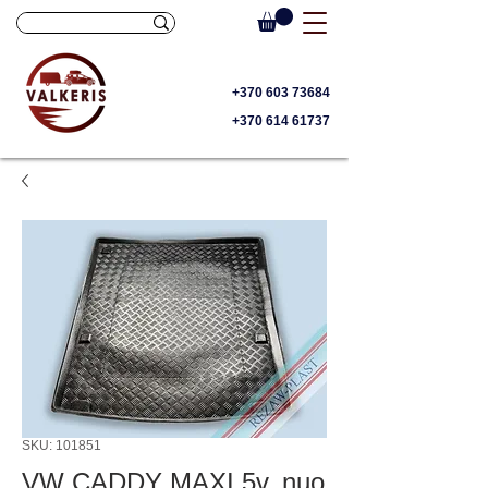
+370 603 73684
+370 614 61737
SKU: 101851
VW CADDY MAXI 5v. nuo