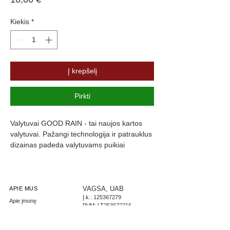
Kiekis
*
Į krepšelį
Pirkti
Valytuvai GOOD RAIN - tai naujos kartos 
valytuvai. Pažangi technologija ir patrauklus 
dizainas padeda valytuvams puikiai 
prisitaikyti prie langų formos, kas užtikrina 
maksimalų stiklo švarumą. Valytuvų guma 
yra padengta specialia danga, kuri slopiną 
triukšmą ir užtikrina komfortą.
VAGSA, UAB
APIE MUS
Į.k.:
125367279
Apie įmonę
PVM: LT253672716
Parašykite mums
LT267300010002444085
Didmeninė prekyba
AB Swedbank