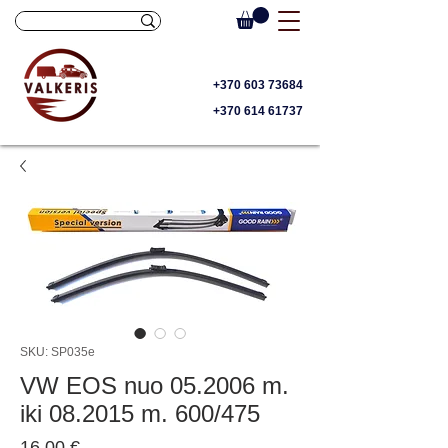
+370 603 73684
+370 614 61737
SKU: SP035e
VW EOS nuo 05.2006 m.
iki 08.2015 m. 600/475
Price
16,00 €