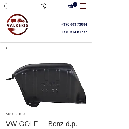
+370 603 73684
+370 614 61737
SKU: 311020
VW GOLF III Benz d.p.