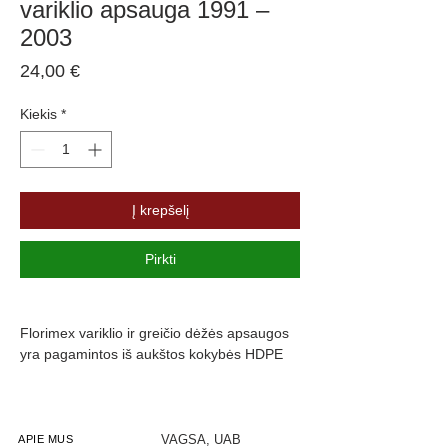
variklio apsauga 1991 –
2003
Price
24,00 €
Kiekis
*
Į krepšelį
Pirkti
Florimex variklio ir greičio dėžės apsaugos 
yra pagamintos iš aukštos kokybės HDPE 
(polietileno) medžiagos, kuri užtikrina ne tik 
ilgaamžiškumą, bet ir nepriekaištingą 
variklio apsaugą net sudėtingomis oro 
sąlygomis. HDPE medžiaga pasižymi 
VAGSA, UAB
APIE MUS