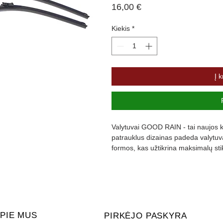
Price
16,00 €
Kiekis
*
Į k
Valytuvai GOOD RAIN - tai naujos ka
patrauklus dizainas padeda valytuvam
formos, kas užtikrina maksimalų st
padengta specialia danga, kuri slopi
PIE MUS
PIRKĖJO PASKYRA