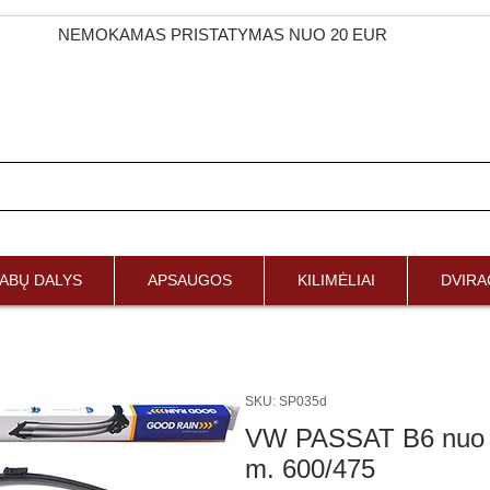
NEMOKAMAS PRISTATYMAS NUO 20 EUR
ABŲ DALYS
APSAUGOS
KILIMĖLIAI
DVIRAČ
SKU: SP035d
VW PASSAT B6 nuo 0
m. 600/475