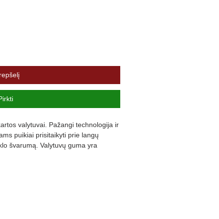
repšelį
Pirkti
rtos valytuvai. Pažangi technologija ir 
s puikiai prisitaikyti prie langų 
iklo švarumą. Valytuvų guma yra 
ną triukšmą ir užtikrina komfortą.