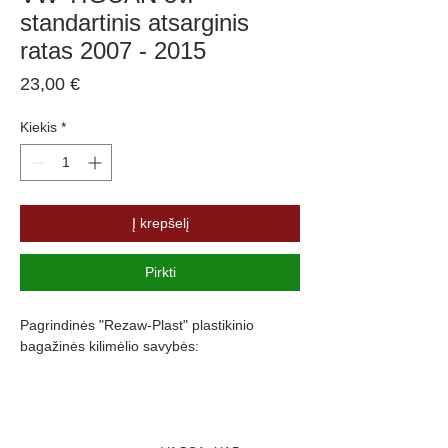
standartinis atsarginis
ratas 2007 - 2015
Price
23,00 €
Kiekis
*
Į krepšelį
Pirkti
Pagrindinės "Rezaw-Plast" plastikinio
bagažinės kilimėlio savybės:
Atsparumus vandeniui, purvui ir
cheminėms medžiagoms
Pasikeitus temperatūrai išlieka lankstus