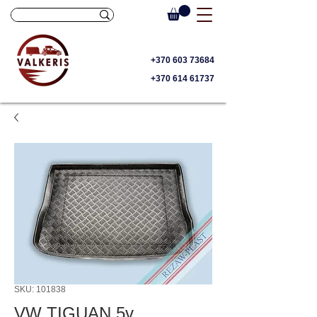
+370 603 73684
+370 614 61737
SKU: 101838
VW TIGUAN 5v.