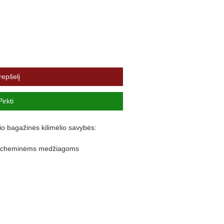
repšelį
Pirkti
io bagažinės kilimėlio savybės:
ir cheminėms medžiagoms
lankstus
nuo purvo išsiliejimo