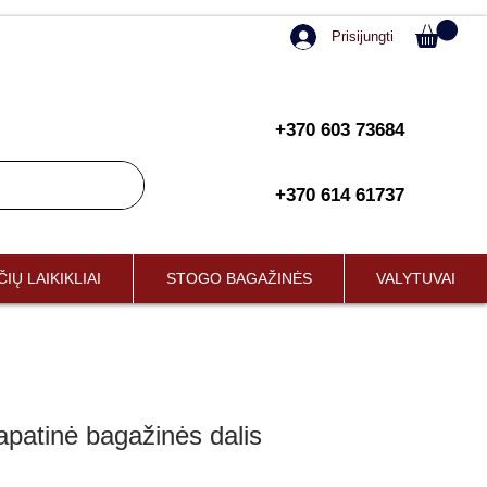
Prisijungti
+370 603 73684
+370 614 61737
IŲ LAIKIKLIAI
STOGO BAGAŽINĖS
VALYTUVAI
patinė bagažinės dalis