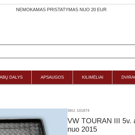
NEMOKAMAS PRISTATYMAS NUO 20 EUR
ABŲ DALYS
APSAUGOS
KILIMĖLIAI
DVIRAČ
SKU: 101874
VW TOURAN III 5v. a
nuo 2015