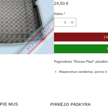
Price
24,50 €
Kiekis
*
Į k
Pagrindinės "Rezaw-Plast" plastikin
Atsparumus vandeniui, purvui 
Pasikeitus temperatūrai išlieka 
Pagamintas iš polietileno
Turi gofruotą paviršių
Aukštas 4,5 cm kraštas apsaugo 
PIE MUS
PIRKĖJO PASKYRA