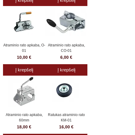
Į krepšelį
Į krepšelį
Atraminio rato apkaba, O-
Atraminio rato apkaba,
01
CO-01
Kaina
Kaina
10,00 €
6,00 €
Į krepšelį
Į krepšelį
Atraminio rato apkaba,
Ratukas atraminio rato
60mm
KM-01
Kaina
Kaina
18,00 €
16,00 €