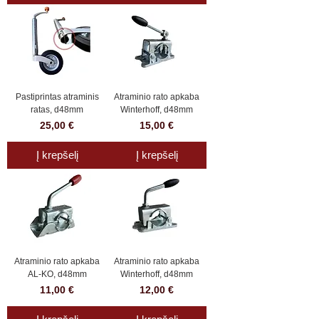
Pastiprintas atraminis
Atraminio rato apkaba
ratas, d48mm
Winterhoff, d48mm
Kaina
Kaina
25,00 €
15,00 €
Į krepšelį
Į krepšelį
Atraminio rato apkaba
Atraminio rato apkaba
AL-KO, d48mm
Winterhoff, d48mm
Kaina
Kaina
11,00 €
12,00 €