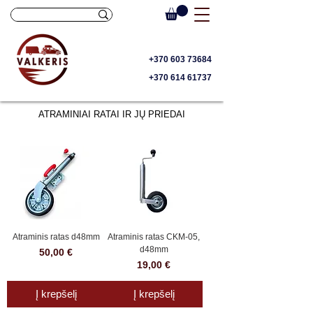
+370 603 73684
+370 614 61737
ATRAMINIAI RATAI IR JŲ PRIEDAI
Atraminis ratas d48mm
Atraminis ratas CKM-05,
d48mm
Kaina
50,00 €
Kaina
19,00 €
Į krepšelį
Į krepšelį