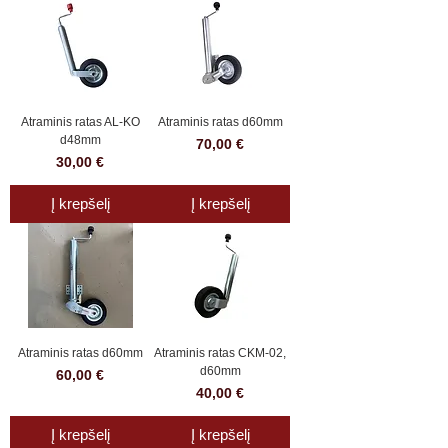
Atraminis ratas AL-KO
Atraminis ratas d60mm
d48mm
Kaina
70,00 €
Kaina
30,00 €
Į krepšelį
Į krepšelį
Atraminis ratas d60mm
Atraminis ratas CKM-02,
d60mm
Kaina
60,00 €
Kaina
40,00 €
Į krepšelį
Į krepšelį