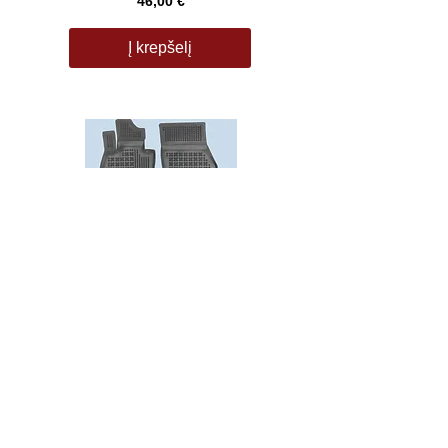
46,00 €
Į krepšelį
BMW X4 (G02) nuo 2018m.
53,00 €
Į krepšelį